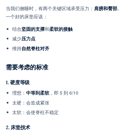
当我们侧睡时，有两个关键区域承受压力：
。
肩膀和臀部
一个好的床垫应该：
结合
和
坚固的支撑
柔软的接触
减少
压力点
维持
自然脊柱对齐
需要考虑的标准
1. 硬度等级
理想：
，即 5 到 6/10
中等到柔软
太硬：会造成紧张
太软：会使脊柱不稳定
2. 床垫技术