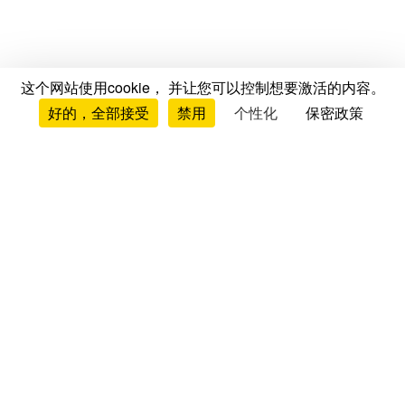
这个网站使用cookie， 并让您可以控制想要激活的内容。
好的，全部接受
禁用
个性化
保密政策
测评与意见
床垫测评与意见
品牌测评
床垫对比
床垫排行榜
床架测评
枕头测评
被子测评