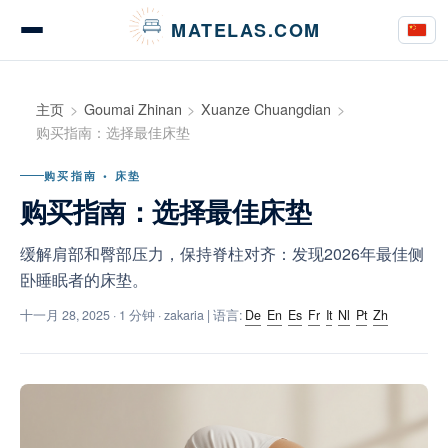
Cookie管理面板
MATELAS.COM
床垫测评与意见
主页
Goumai Zhinan
Xuanze Chuangdian
购买指南：选择最佳床垫
购买指南 • 床垫
床上用品测评
购买指南：选择最佳床垫
缓解肩部和臀部压力，保持脊柱对齐：发现2026年最佳侧
卧睡眠者的床垫。
购买指南
十一月 28, 2025
· 1 分钟 · zakaria | 语言:
De
En
Es
Fr
It
Nl
Pt
Zh
建议