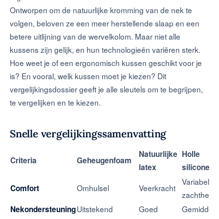
Ontworpen om de natuurlijke kromming van de nek te
volgen, beloven ze een meer herstellende slaap en een
betere uitlijning van de wervelkolom. Maar niet alle
kussens zijn gelijk, en hun technologieën variëren sterk.
Hoe weet je of een ergonomisch kussen geschikt voor je
is? En vooral, welk kussen moet je kiezen? Dit
vergelijkingsdossier geeft je alle sleutels om te begrijpen,
te vergelijken en te kiezen.
Snelle vergelijkingssamenvatting
Natuurlijke
Holle
Criteria
Geheugenfoam
latex
siliconenv
Variabele
Omhulsel
Veerkracht
Comfort
zachtheid
Uitstekend
Goed
Gemiddeld
Nekondersteuning