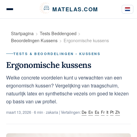
Cookies beheer paneel
MATELAS.COM
Matrastests en beoordelingen
Startpagina
Tests Beddengoed
Beoordelingen Kussens
Ergonomische kussens
TESTS & BEOORDELINGEN • KUSSENS
Tests van beddengoed
Ergonomische kussens
Welke concrete voordelen kunt u verwachten van een
ergonomisch kussen? Vergelijking van traagschuim,
Koopgidsen
natuurlijk latex en synthetische vezels om goed te kiezen
op basis van uw profiel.
maart 13, 2026
· 6 min · zakaria | Vertalingen:
De
En
Es
Fr
It
Pt
Zh
Advies