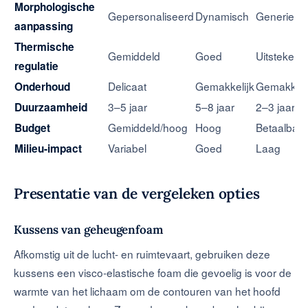
Morphologische
Gepersonaliseerd
Dynamisch
Generiek
aanpassing
Thermische
Gemiddeld
Goed
Uitstekend
regulatie
Delicaat
Gemakkelijk
Gemakkeli
Onderhoud
3–5 jaar
5–8 jaar
2–3 jaar
Duurzaamheid
Gemiddeld/hoog
Hoog
Betaalbaar
Budget
Variabel
Goed
Laag
Milieu-impact
Presentatie van de vergeleken opties
Kussens van geheugenfoam
Afkomstig uit de lucht- en ruimtevaart, gebruiken deze
kussens een visco-elastische foam die gevoelig is voor de
warmte van het lichaam om de contouren van het hoofd