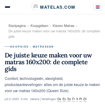
Cookies beheer paneel
MATELAS.COM
Matrastests en beoordelingen
Startpagina
Koopgidsen
Kiezen Matras
De juiste keuze maken voor uw matras 160x200: de complete
gids
Tests van beddengoed
KOOPGIDS • MATRASSEN
De juiste keuze maken voor uw
matras 160x200: de complete
Koopgidsen
gids
Comfort, technologieën, stevigheid,
productaanbevelingen: alles om de juiste keuze te maken
Advies
voor uw matras 160x200 (Queen Size).
juli 2, 2025
· 6 min · zakaria | Vertalingen:
De
En
Es
Fr
It
Pt
Zh