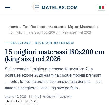
Pannello di gestione dei cookies
MATELAS.COM
Test e recensioni materassi
Home
Test Recensioni Materassi
Migliori Materassi
I 5 migliori materassi 180x200 cm (king size) nel 2026
SELEZIONE • MIGLIORI MATERASSI
Test biancheria da letto
I 5 migliori materassi 180x200 cm
(king size) nel 2026
Stai cercando il miglior materasso 180x200 cm? La
Guide all'acquisto
nostra selezione 2026 esamina cinque modelli premium
— ibridi, lattice naturale o schiuma ad alta densità — per
aiutarti a scegliere il letto king size perfetto.
Consigli
giugno 10, 2026
· 11 minuti · Grégoire | Traduzioni:
De
En
Es
Fr
Nl
Pt
Zh