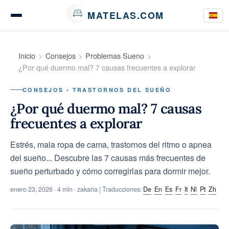
Panel de gestión de cookies
MATELAS.COM
Pruebas de colchones
Inicio
Consejos
Problemas Sueno
¿Por qué duermo mal? 7 causas frecuentes a explorar
CONSEJOS • TRASTORNOS DEL SUEÑO
Pruebas de ropa de cama
¿Por qué duermo mal? 7 causas
frecuentes a explorar
Estrés, mala ropa de cama, trastornos del ritmo o apnea
Guías de compra
del sueño... Descubre las 7 causas más frecuentes de
sueño perturbado y cómo corregirlas para dormir mejor.
enero 23, 2026
· 4 min · zakaria | Traducciones:
De
En
Es
Fr
It
Nl
Pt
Zh
Consejos