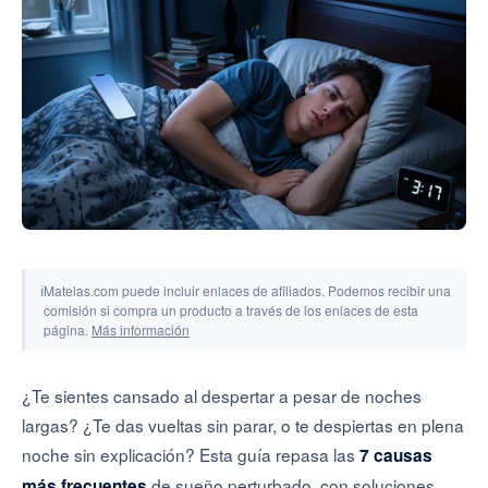
Herramientas y simuladores
ℹ
Matelas.com puede incluir enlaces de afiliados. Podemos recibir una
comisión si compra un producto a través de los enlaces de esta
página.
Más información
¿Te sientes cansado al despertar a pesar de noches
largas? ¿Te das vueltas sin parar, o te despiertas en plena
noche sin explicación? Esta guía repasa las
7 causas
de sueño perturbado, con soluciones
más frecuentes