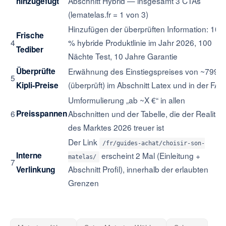
Abschnitt Hybrid — insgesamt 3 CTAs
hinzugefügt
(lematelas.fr = 1 von 3)
Hinzufügen der überprüften Information: 100
Frische
4
% hybride Produktlinie im Jahr 2026, 100
Tediber
Nächte Test, 10 Jahre Garantie
Überprüfte
Erwähnung des Einstiegspreises von ~799 €
5
(überprüft) im Abschnitt Latex und in der FAQ
Kipli-Preise
Umformulierung „ab ~X €“ in allen
6
Preisspannen
Abschnitten und der Tabelle, die der Realität
des Marktes 2026 treuer ist
Der Link
/fr/guides-achat/choisir-son-
Interne
erscheint 2 Mal (Einleitung +
matelas/
7
Abschnitt Profil), innerhalb der erlaubten
Verlinkung
Grenzen