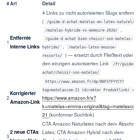
#
Art
Detail
4 Links zu nicht autorisierten Slugs entfernt
(
,
/guide-d-achat-matelas-en-latex-naturel/
,
/matelas-hybride-vs-memoire-2026/
Entfernte
/guide-d-achat-bien-choisir-son-matelas-
1
,
interne Links
hybride/
/matelas-latex-mousse-
) — ersetzt durch Fließtext oder
ressorts/
den einzigen autorisierten Link
/fr/guides-
achat/choisir-son-matelas/
https://www.amazon.fr/dp/B0FSTFYYCY?
tag=matelascom-21 (direkter Produktlink) →
Korrigierter
2
https://www.amazon.fr/s?
Amazon-Link
k=matelas+emma+original&tag=matelascom
21
(konformer Suchlink)
CTA Amazon Naturlatex nach dem Abschnitt
2 neue CTAs
Latex; CTA Amazon Hybrid nach dem
3