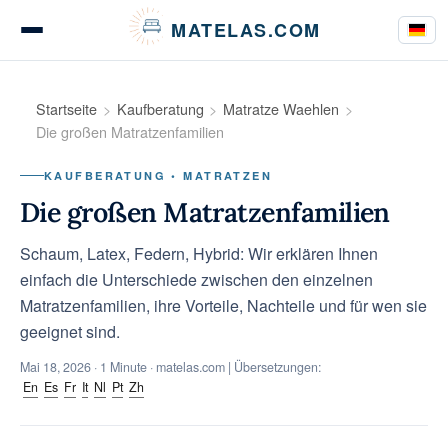
Cookie-Einstellungen
MATELAS.COM
Matratzen Tests & Bewertungen
Startseite
Kaufberatung
Matratze Waehlen
Die großen Matratzenfamilien
KAUFBERATUNG • MATRATZEN
Bettwaren Tests
Die großen Matratzenfamilien
Schaum, Latex, Federn, Hybrid: Wir erklären Ihnen
einfach die Unterschiede zwischen den einzelnen
Kaufberatung
Matratzenfamilien, ihre Vorteile, Nachteile und für wen sie
geeignet sind.
Mai 18, 2026
· 1 Minute · matelas.com | Übersetzungen:
Ratgeber
En
Es
Fr
It
Nl
Pt
Zh